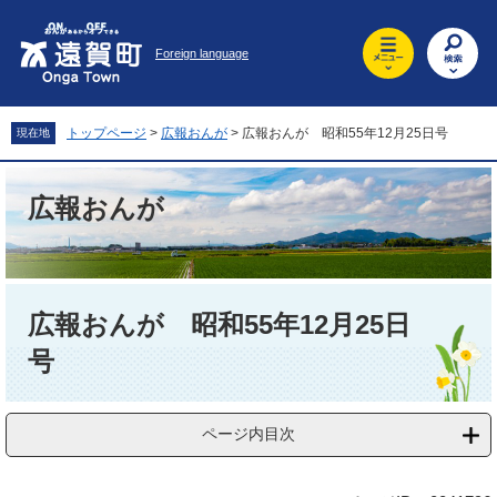
ペ
メ
ー
ニ
Foreign language
ジ
ュ
の
ー
先
を
頭
飛
トップページ
>
広報おんが
>
広報おんが 昭和55年12月25日号
現在地
で
ば
す
し
。
て
広報おんが
本
文
へ
本
文
広報おんが 昭和55年12月25日
号
ページ内目次