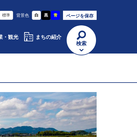
標準
背景色
白
黒
青
ページを保存
業・観光
まちの紹介
検索