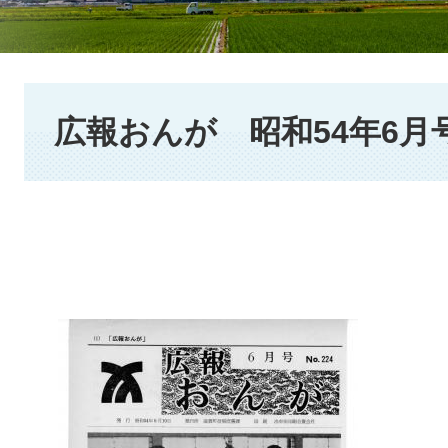
本
文
広報おんが 昭和54年6月