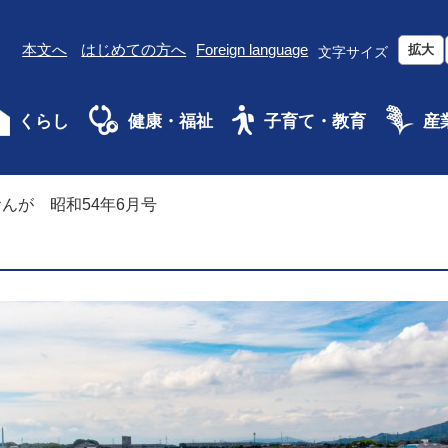
本文へ
はじめての方へ
Foreign language
拡大
文字サイズ
くらし
健康・福祉
子育て・教育
産
んが 昭和54年6月号