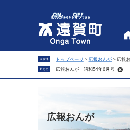
ペ
メ
ー
ニ
ジ
ュ
の
ー
先
を
頭
飛
で
ば
す
し
。
て
トップページ
>
広報おんが
>
広報お
現在地
本
広報おんが 昭和54年6月号
足あと
文
へ
広報おんが