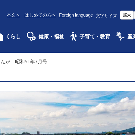
本文へ
はじめての方へ
Foreign language
拡大
文字サイズ
くらし
健康・福祉
子育て・教育
産
んが 昭和51年7月号