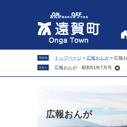
ペ
メ
ー
ニ
ジ
ュ
の
ー
先
を
頭
飛
で
ば
す
し
。
て
トップページ
>
広報おんが
>
広報お
現在地
本
広報おんが 昭和51年7月号
足あと
文
へ
広報おんが