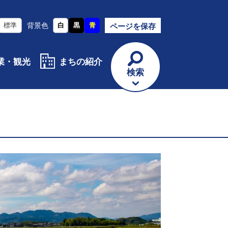
標準
背景色
白
黒
青
ページを保存
業・観光
まちの紹介
検索