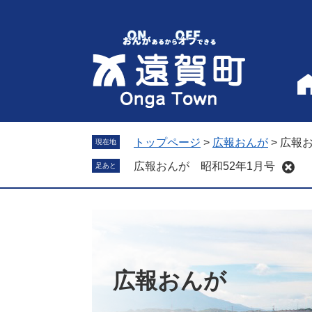
ペ
メ
ー
ニ
ジ
ュ
の
ー
先
を
頭
飛
で
ば
す
し
。
て
トップページ
>
広報おんが
>
広報お
現在地
本
広報おんが 昭和52年1月号
足あと
文
へ
広報おんが