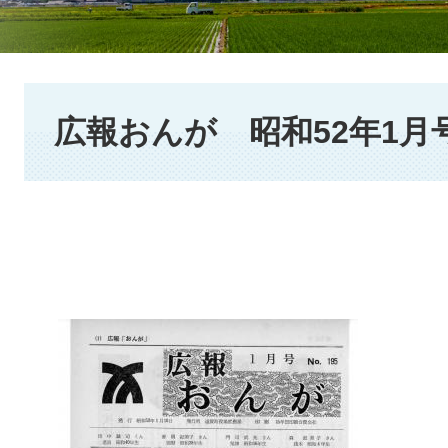
本
文
広報おんが 昭和52年1月