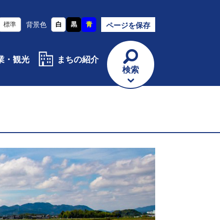
標準
背景色
白
黒
青
ページを保存
業・観光
まちの紹介
検索