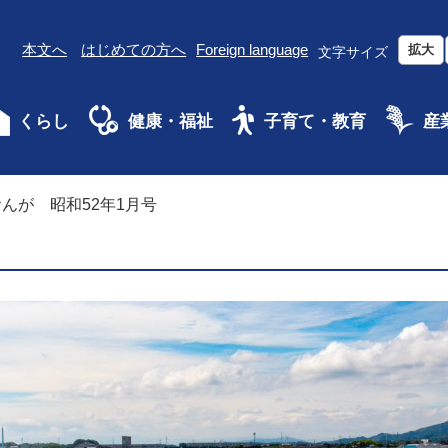
本文へ
はじめての方へ
Foreign language
拡大
文字サイズ
くらし
健康・福祉
子育て・教育
産
んが 昭和52年1月号