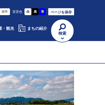
標準
背景色
白
黒
青
ページを保存
業・観光
まちの紹介
検索