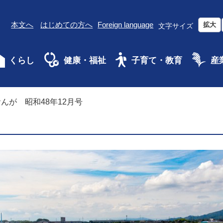
本文へ
はじめての方へ
Foreign language
拡大
文字サイズ
くらし
健康・福祉
子育て・教育
産
んが 昭和48年12月号