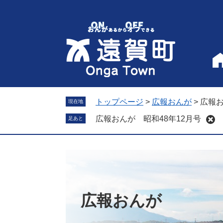
ペ
メ
ー
ニ
ジ
ュ
の
ー
先
を
頭
飛
で
ば
す
し
。
て
トップページ
>
広報おんが
>
広報お
現在地
本
広報おんが 昭和48年12月号
足あと
文
へ
広報おんが