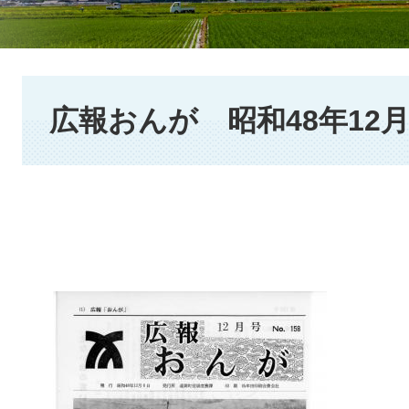
本
文
広報おんが 昭和48年12