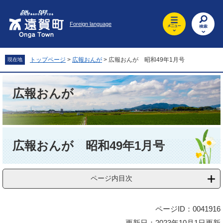
ペ
メ
ー
ニ
Foreign language
ジ
ュ
の
ー
先
を
頭
飛
トップページ
>
広報おんが
>
広報おんが 昭和49年1月号
現在地
で
ば
す
し
。
て
広報おんが
本
文
へ
本
文
広報おんが 昭和49年1月号
ページ内目次
ページID：0041916
更新日：2023年10月1日更新