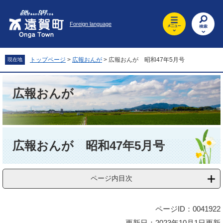
ペ
メ
ー
ニ
Foreign language
ジ
ュ
の
ー
先
を
頭
飛
トップページ
>
広報おんが
>
広報おんが 昭和47年5月号
現在地
で
ば
す
し
。
て
広報おんが
本
文
へ
本
文
広報おんが 昭和47年5月号
ページ内目次
ページID：0041922
更新日：2023年10月1日更新