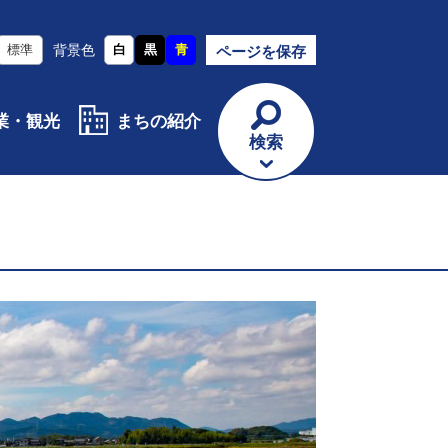
標準
背景色
白
黒
青
ページを保存
業・観光
まちの紹介
検索