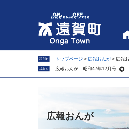
ペ
メ
ー
ニ
ジ
ュ
の
ー
先
を
頭
飛
で
ば
す
し
。
て
トップページ
>
広報おんが
>
広報お
現在地
本
広報おんが 昭和47年12月号
足あと
文
へ
広報おんが