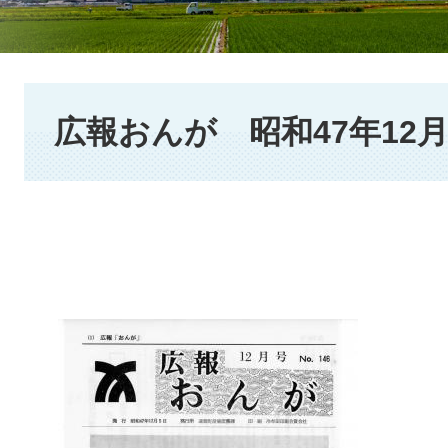
本
文
広報おんが 昭和47年12