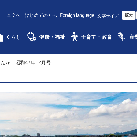
本文へ
はじめての方へ
Foreign language
拡大
文字サイズ
くらし
健康・福祉
子育て・教育
産
んが 昭和47年12月号