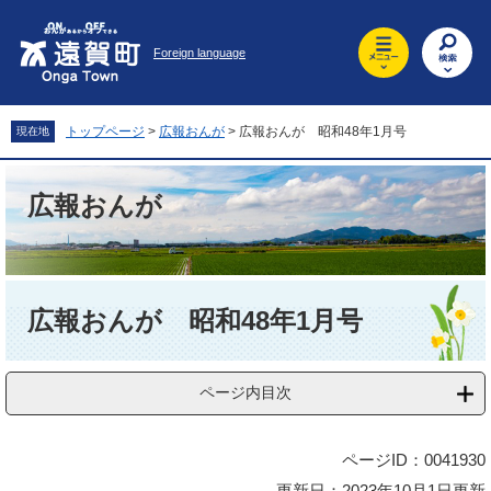
ペ
メ
ー
ニ
Foreign language
ジ
ュ
の
ー
先
を
頭
飛
トップページ
>
広報おんが
>
広報おんが 昭和48年1月号
現在地
で
ば
す
し
。
て
広報おんが
本
文
へ
本
文
広報おんが 昭和48年1月号
ページ内目次
ページID：0041930
更新日：2023年10月1日更新