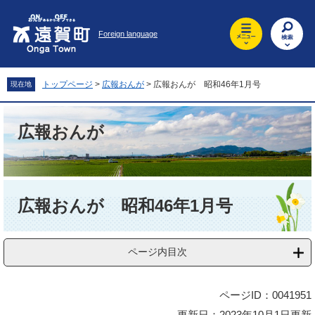
ペ
メ
ー
ニ
Foreign language
ジ
ュ
の
ー
先
を
頭
飛
トップページ
>
広報おんが
>
広報おんが 昭和46年1月号
現在地
で
ば
す
し
。
て
広報おんが
本
文
へ
本
文
広報おんが 昭和46年1月号
ページ内目次
ページID：0041951
更新日：2023年10月1日更新