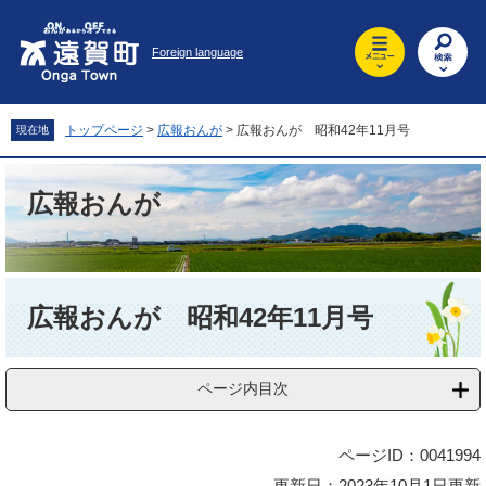
ペ
メ
ー
ニ
Foreign language
ジ
ュ
の
ー
先
を
頭
飛
トップページ
>
広報おんが
>
広報おんが 昭和42年11月号
現在地
で
ば
す
し
。
て
広報おんが
本
文
へ
本
文
広報おんが 昭和42年11月号
ページ内目次
ページID：0041994
更新日：2023年10月1日更新