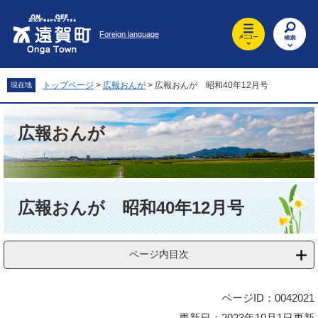
ペ
メ
ー
ニ
Foreign language
ジ
ュ
の
ー
先
を
頭
飛
トップページ
>
広報おんが
>
広報おんが 昭和40年12月号
現在地
で
ば
す
し
。
て
広報おんが
本
文
へ
本
文
広報おんが 昭和40年12月号
ページ内目次
ページID：0042021
更新日：2023年10月1日更新