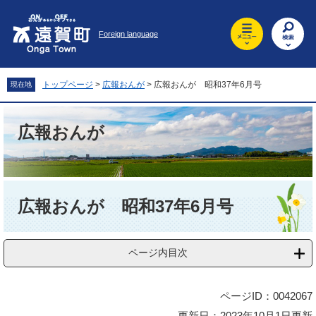
ペ
メ
ー
ニ
Foreign language
ジ
ュ
の
ー
先
を
頭
飛
トップページ
>
広報おんが
>
広報おんが 昭和37年6月号
現在地
で
ば
す
し
。
て
広報おんが
本
文
へ
本
文
広報おんが 昭和37年6月号
ページ内目次
ページID：0042067
更新日：2023年10月1日更新