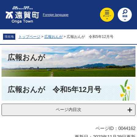
ペ
メ
ー
ニ
Foreign language
ジ
ュ
の
ー
先
を
頭
飛
トップページ
>
広報おんが
>
広報おんが 令和5年12月号
現在地
で
ば
す
し
。
て
広報おんが
本
文
へ
本
文
広報おんが 令和5年12月号
ページ内目次
ページID：0044162
更新日：2023年11月29日更新