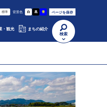
標準
背景色
白
黒
青
ページを保存
業・観光
まちの紹介
検索