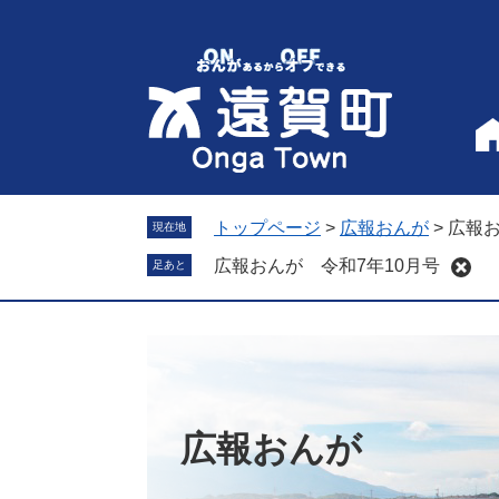
ペ
メ
ー
ニ
ジ
ュ
の
ー
先
を
頭
飛
で
ば
す
し
。
て
トップページ
>
広報おんが
>
広報お
現在地
本
広報おんが 令和7年10月号
足あと
文
へ
広報おんが