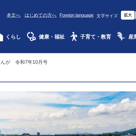
本文へ
はじめての方へ
Foreign language
拡大
文字サイズ
くらし
健康・福祉
子育て・教育
産
んが 令和7年10月号