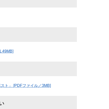
49MB]
」 [PDFファイル／3MB]
だい