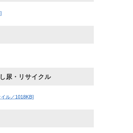
]
・し尿・リサイクル
ル／1018KB]