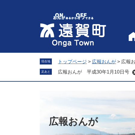
ペ
メ
ー
ニ
ジ
ュ
の
ー
先
を
頭
飛
で
ば
す
し
。
て
トップページ
>
広報おんが
>
広報お
現在地
本
広報おんが 平成30年1月10日号
足あと
文
へ
広報おんが