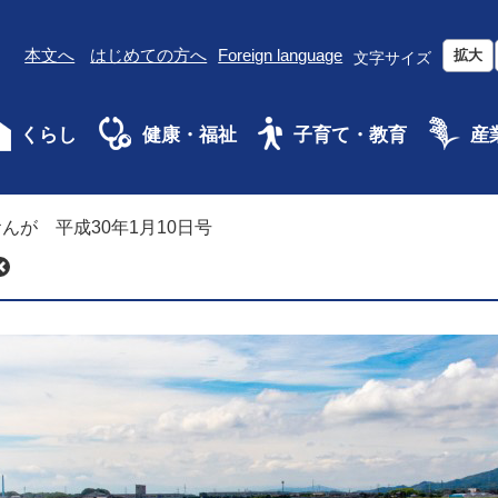
本文へ
はじめての方へ
Foreign language
拡大
文字サイズ
くらし
健康・福祉
子育て・教育
産
んが 平成30年1月10日号