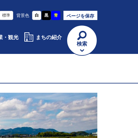
標準
背景色
白
黒
青
ページを保存
業・観光
まちの紹介
検索