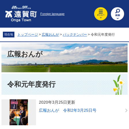
ペ
メ
ー
ニ
Foreign language
ジ
ュ
の
ー
先
を
頭
飛
トップページ
>
広報おんが
>
バックナンバー
>
令和元年度発行
現在地
で
ば
す
し
。
て
広報おんが
本
文
へ
本
文
令和元年度発行
2020年3月25日更新
広報おんが 令和2年3月25日号