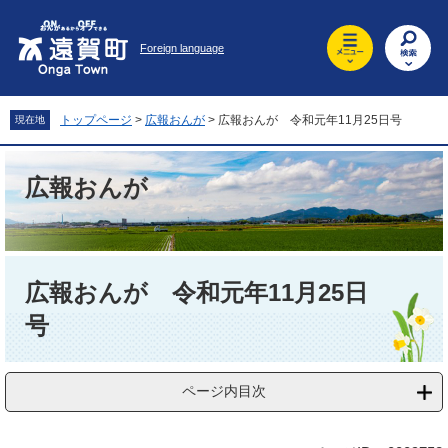
ペ
メ
ー
ニ
Foreign language
ジ
ュ
の
ー
先
を
頭
飛
トップページ
>
広報おんが
>
広報おんが 令和元年11月25日号
現在地
で
ば
す
し
。
て
広報おんが
本
文
へ
本
文
広報おんが 令和元年11月25日
号
ページ内目次