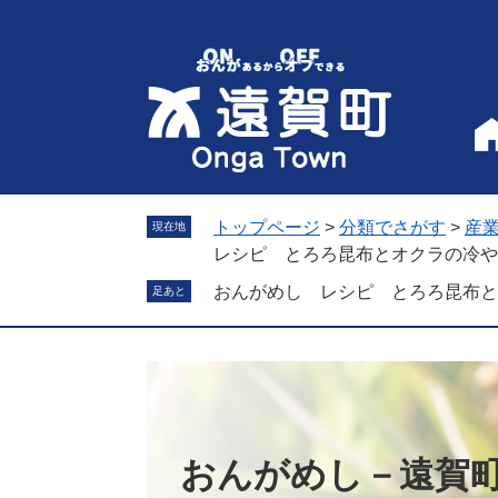
ペ
メ
ー
ニ
ジ
ュ
の
ー
先
を
頭
飛
で
ば
す
し
。
て
トップページ
>
分類でさがす
>
産
現在地
本
レシピ とろろ昆布とオクラの冷や
文
おんがめし レシピ とろろ昆布と
足あと
へ
おんがめし－遠賀