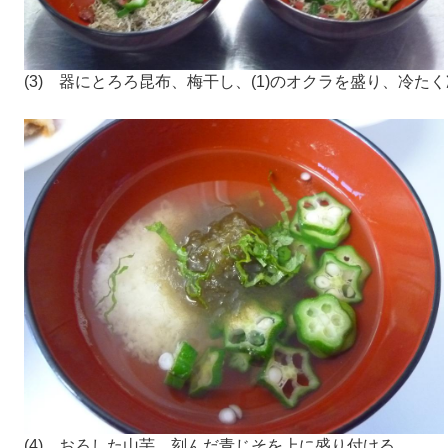
(3) 器にとろろ昆布、梅干し、(1)のオクラを盛り、冷たく
(4) おろした山芋、刻んだ青じそを上に盛り付ける。