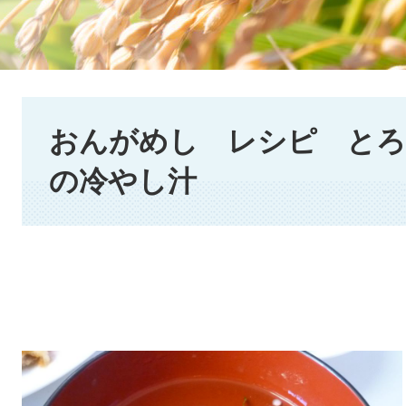
本
文
おんがめし レシピ とろ
の冷やし汁