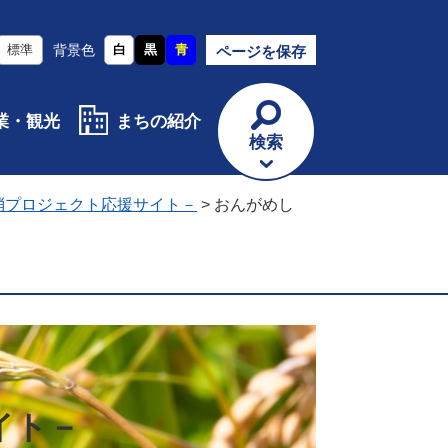
標準
背景色
白
黒
青
ページを保存
業・観光
まちの紹介
検索
消プロジェクト応援サイト－
>
おんがめし
イト－