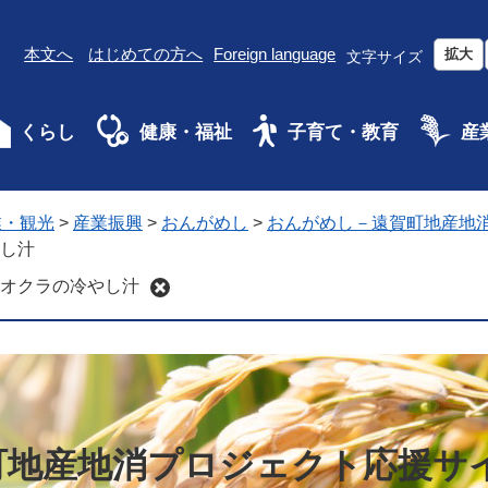
本文へ
はじめての方へ
Foreign language
拡大
文字サイズ
くらし
健康・福祉
子育て・教育
産
業・観光
>
産業振興
>
おんがめし
>
おんがめし－遠賀町地産地
し汁
オクラの冷やし汁
町地産地消プロジェクト応援サ