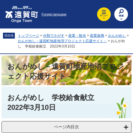
ペ
メ
ー
ニ
Foreign language
ジ
ュ
の
ー
先
を
頭
飛
トップページ
>
分類でさがす
>
産業・観光
>
産業振興
>
おんがめし
>
現在地
で
ば
おんがめし－遠賀町地産地消プロジェクト応援サイト－
>
おんがめ
す
し
し 学校給食献立 2022年3月10日
。
て
本
おんがめし－遠賀町地産地消プロジ
文
へ
ェクト応援サイト－
本
文
おんがめし 学校給食献立
2022年3月10日
ページ内目次