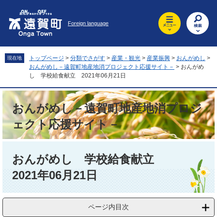
ペ
メ
ー
ニ
Foreign language
ジ
ュ
の
ー
先
を
頭
飛
トップページ
>
分類でさがす
>
産業・観光
>
産業振興
>
おんがめし
>
現在地
で
ば
おんがめし－遠賀町地産地消プロジェクト応援サイト－
>
おんがめ
す
し
し 学校給食献立 2021年06月21日
。
て
本
おんがめし－遠賀町地産地消プロジ
文
へ
ェクト応援サイト－
本
文
おんがめし 学校給食献立
2021年06月21日
ページ内目次