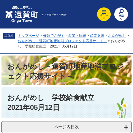
ペ
メ
ー
ニ
Foreign language
ジ
ュ
の
ー
先
を
頭
飛
トップページ
>
分類でさがす
>
産業・観光
>
産業振興
>
おんがめし
>
現在地
で
ば
おんがめし－遠賀町地産地消プロジェクト応援サイト－
>
おんがめ
す
し
し 学校給食献立 2021年05月12日
。
て
本
おんがめし－遠賀町地産地消プロジ
文
へ
ェクト応援サイト－
本
文
おんがめし 学校給食献立
2021年05月12日
ページ内目次