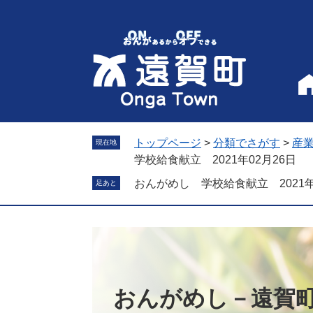
ペ
メ
ー
ニ
ジ
ュ
の
ー
先
を
頭
飛
で
ば
す
し
。
て
トップページ
>
分類でさがす
>
産
現在地
本
学校給食献立 2021年02月26日
文
おんがめし 学校給食献立 2021年
足あと
へ
おんがめし－遠賀