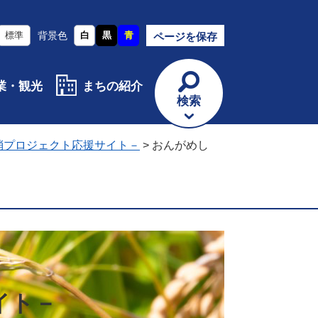
標準
背景色
白
黒
青
ページを保存
業・観光
まちの紹介
検索
消プロジェクト応援サイト－
>
おんがめし
イト－