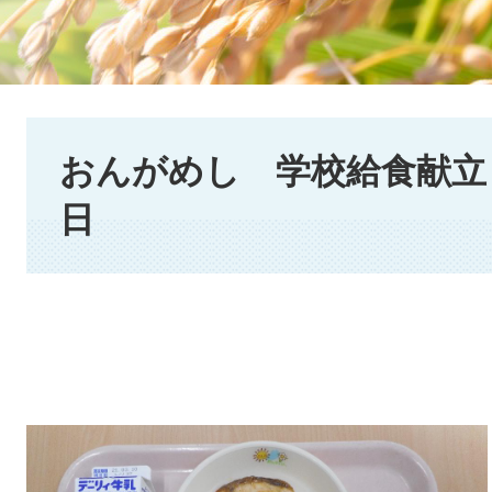
本
文
おんがめし 学校給食献立 2
日