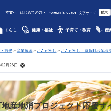
本文へ
はじめての方へ
Foreign language
拡大
文字サイズ
くらし
健康・福祉
子育て・教育
産
業・観光
>
産業振興
>
おんがめし
>
おんがめし－遠賀町地産地
02月26日
町地産地消プロジェクト応援サ