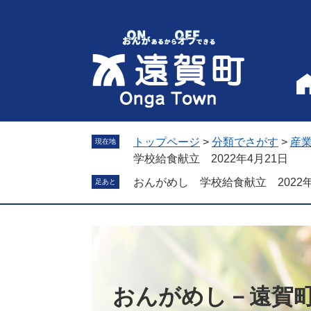
ペ
メ
ー
ニ
ジ
ュ
の
ー
先
を
頭
飛
で
ば
す
し
。
て
トップページ
>
分類でさがす
>
産
現在地
本
学校給食献立 2022年4月21日
文
おんがめし 学校給食献立 2022年
足あと
へ
おんがめし－遠賀