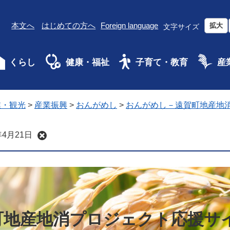
本文へ
はじめての方へ
Foreign language
拡大
文字サイズ
くらし
健康・福祉
子育て・教育
産
業・観光
>
産業振興
>
おんがめし
>
おんがめし－遠賀町地産地
4月21日
町地産地消プロジェクト応援サ