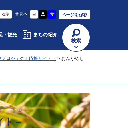
標準
背景色
白
黒
青
ページを保存
業・観光
まちの紹介
検索
消プロジェクト応援サイト－
>
おんがめし
イト－