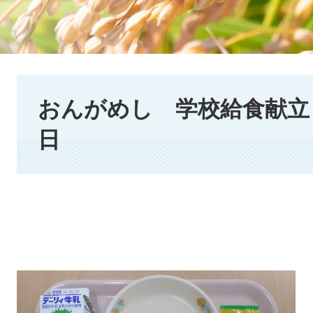
本
文
おんがめし 学校給食献立 2
日