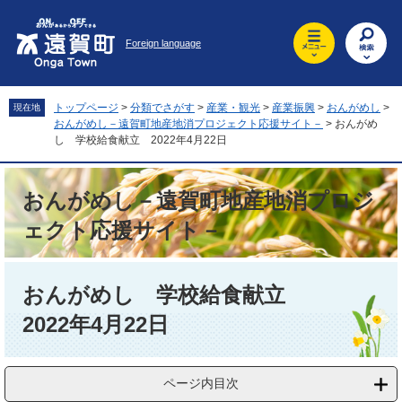
ペ
メ
ー
ニ
Foreign language
ジ
ュ
の
ー
先
を
頭
飛
トップページ
>
分類でさがす
>
産業・観光
>
産業振興
>
おんがめし
>
現在地
で
ば
おんがめし－遠賀町地産地消プロジェクト応援サイト－
>
おんがめ
す
し
し 学校給食献立 2022年4月22日
。
て
本
おんがめし－遠賀町地産地消プロジ
文
へ
ェクト応援サイト－
本
文
おんがめし 学校給食献立
2022年4月22日
ページ内目次