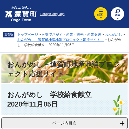
ペ
メ
ー
ニ
Foreign language
ジ
ュ
の
ー
先
を
頭
飛
トップページ
>
分類でさがす
>
産業・観光
>
産業振興
>
おんがめし
>
現在地
で
ば
おんがめし－遠賀町地産地消プロジェクト応援サイト－
>
おんがめ
す
し
し 学校給食献立 2020年11月05日
。
て
本
おんがめし－遠賀町地産地消プロジ
文
へ
ェクト応援サイト－
本
文
おんがめし 学校給食献立
2020年11月05日
ページ内目次