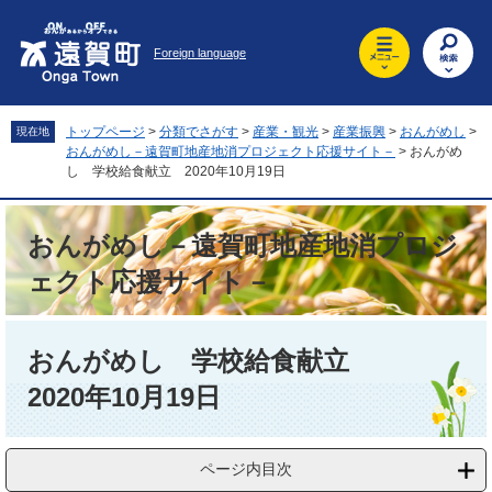
ペ
メ
ー
ニ
Foreign language
ジ
ュ
の
ー
先
を
頭
飛
トップページ
>
分類でさがす
>
産業・観光
>
産業振興
>
おんがめし
>
現在地
で
ば
おんがめし－遠賀町地産地消プロジェクト応援サイト－
>
おんがめ
す
し
し 学校給食献立 2020年10月19日
。
て
本
おんがめし－遠賀町地産地消プロジ
文
へ
ェクト応援サイト－
本
文
おんがめし 学校給食献立
2020年10月19日
ページ内目次