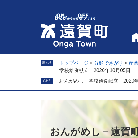
ペ
メ
ー
ニ
ジ
ュ
の
ー
先
を
頭
飛
で
ば
す
し
。
て
トップページ
>
分類でさがす
>
産
現在地
本
学校給食献立 2020年10月05日
文
おんがめし 学校給食献立 2020年
足あと
へ
おんがめし－遠賀