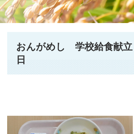
本
文
おんがめし 学校給食献立 2
日