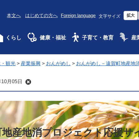
本文へ
はじめての方へ
Foreign language
拡大
文字サイズ
くらし
健康・福祉
子育て・教育
産
業・観光
>
産業振興
>
おんがめし
>
おんがめし－遠賀町地産地
10月05日
町地産地消プロジェクト応援サ