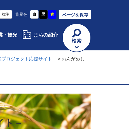
標準
背景色
白
黒
青
ページを保存
業・観光
まちの紹介
検索
消プロジェクト応援サイト－
>
おんがめし
イト－