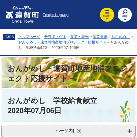
ペ
メ
ー
ニ
Foreign language
ジ
ュ
の
ー
先
を
頭
飛
トップページ
>
分類でさがす
>
産業・観光
>
産業振興
>
おんがめし
>
現在地
で
ば
おんがめし－遠賀町地産地消プロジェクト応援サイト－
>
おんがめ
す
し
し 学校給食献立 2020年07月06日
。
て
本
おんがめし－遠賀町地産地消プロジ
文
へ
ェクト応援サイト－
本
文
おんがめし 学校給食献立
2020年07月06日
ページ内目次