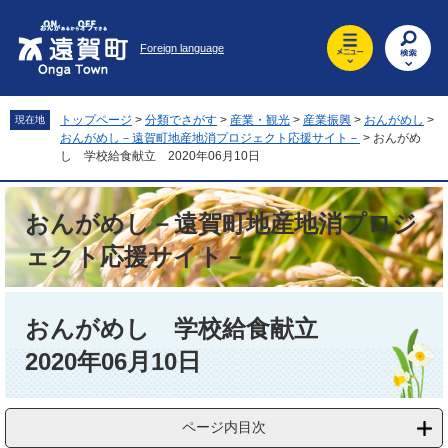
ペ
メ
ー
ニ
Foreign language
ジ
ュ
の
ー
先
を
頭
飛
トップページ
>
分類でさがす
>
産業・観光
>
産業振興
>
おんがめし
>
現在地
で
ば
おんがめし－遠賀町地産地消プロジェクト応援サイト－
>
おんがめ
す
し
し 学校給食献立 2020年06月10日
。
て
本
おんがめし－遠賀町地産地消プロジ
文
へ
ェクト応援サイト－
本
文
おんがめし 学校給食献立
2020年06月10日
ページ内目次