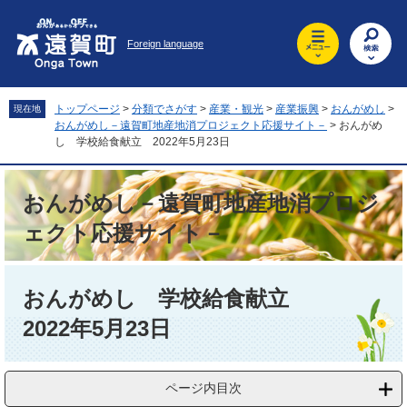
ペ
メ
ー
ニ
Foreign language
ジ
ュ
の
ー
先
を
頭
飛
トップページ
>
分類でさがす
>
産業・観光
>
産業振興
>
おんがめし
>
現在地
で
ば
おんがめし－遠賀町地産地消プロジェクト応援サイト－
>
おんがめ
す
し
し 学校給食献立 2022年5月23日
。
て
本
おんがめし－遠賀町地産地消プロジ
文
へ
ェクト応援サイト－
本
文
おんがめし 学校給食献立
2022年5月23日
ページ内目次