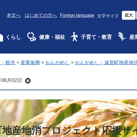
本文へ
はじめての方へ
Foreign language
拡大
文字サイズ
くらし
健康・福祉
子育て・教育
産
業・観光
>
産業振興
>
おんがめし
>
おんがめし－遠賀町地産地
06月02日
町地産地消プロジェクト応援サ