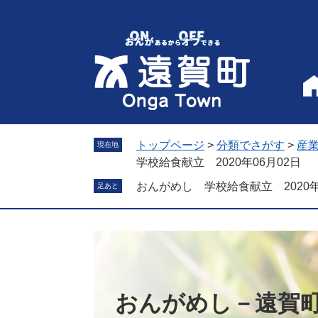
ペ
メ
ー
ニ
ジ
ュ
の
ー
先
を
頭
飛
で
ば
す
し
。
て
トップページ
>
分類でさがす
>
産
現在地
本
学校給食献立 2020年06月02日
文
おんがめし 学校給食献立 2020年
足あと
へ
おんがめし－遠賀