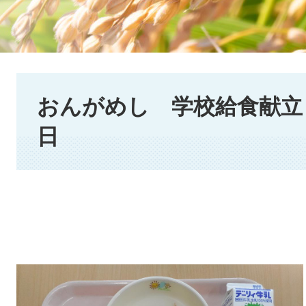
本
文
おんがめし 学校給食献立 2
日