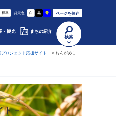
標準
背景色
白
黒
青
ページを保存
業・観光
まちの紹介
検索
消プロジェクト応援サイト－
>
おんがめし
イト－