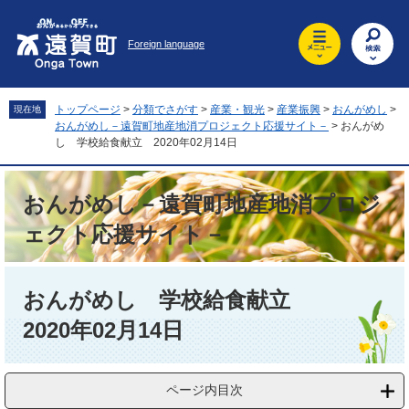
ペ
メ
ー
ニ
Foreign language
ジ
ュ
の
ー
先
を
頭
飛
トップページ
>
分類でさがす
>
産業・観光
>
産業振興
>
おんがめし
>
現在地
で
ば
おんがめし－遠賀町地産地消プロジェクト応援サイト－
>
おんがめ
す
し
し 学校給食献立 2020年02月14日
。
て
本
おんがめし－遠賀町地産地消プロジ
文
へ
ェクト応援サイト－
本
文
おんがめし 学校給食献立
2020年02月14日
ページ内目次