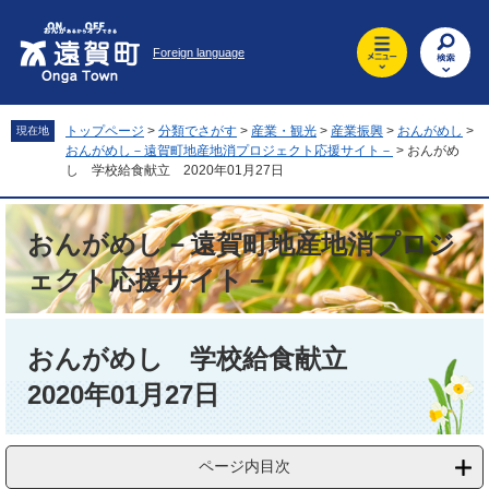
ペ
メ
ー
ニ
Foreign language
ジ
ュ
の
ー
先
を
頭
飛
トップページ
>
分類でさがす
>
産業・観光
>
産業振興
>
おんがめし
>
現在地
で
ば
おんがめし－遠賀町地産地消プロジェクト応援サイト－
>
おんがめ
す
し
し 学校給食献立 2020年01月27日
。
て
本
おんがめし－遠賀町地産地消プロジ
文
へ
ェクト応援サイト－
本
文
おんがめし 学校給食献立
2020年01月27日
ページ内目次