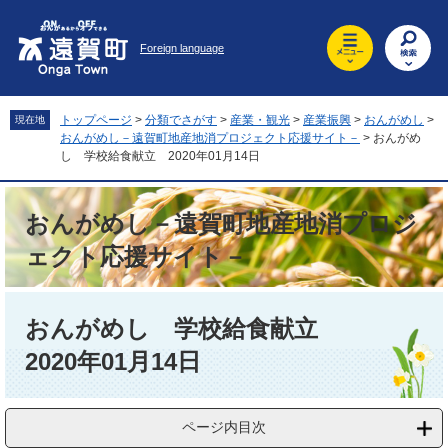
ペ
メ
ー
ニ
Foreign language
ジ
ュ
の
ー
先
を
頭
飛
トップページ
>
分類でさがす
>
産業・観光
>
産業振興
>
おんがめし
>
現在地
で
ば
おんがめし－遠賀町地産地消プロジェクト応援サイト－
>
おんがめ
す
し
し 学校給食献立 2020年01月14日
。
て
本
おんがめし－遠賀町地産地消プロジ
文
へ
ェクト応援サイト－
本
文
おんがめし 学校給食献立
2020年01月14日
ページ内目次