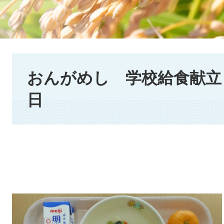
本
文
おんがめし 学校給食献立 2
日