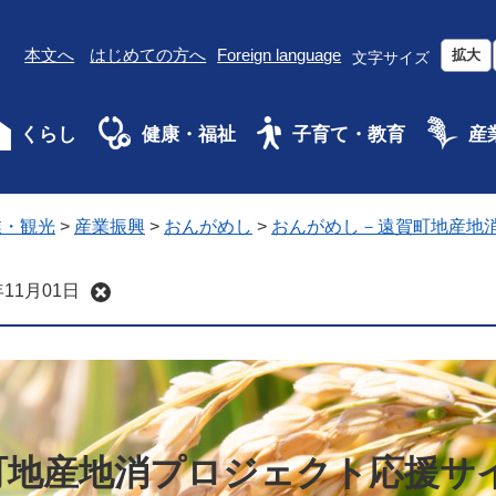
本文へ
はじめての方へ
Foreign language
拡大
文字サイズ
くらし
健康・福祉
子育て・教育
産
業・観光
>
産業振興
>
おんがめし
>
おんがめし－遠賀町地産地
11月01日
町地産地消プロジェクト応援サ