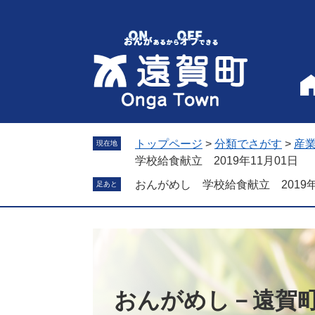
ペ
メ
ー
ニ
ジ
ュ
の
ー
先
を
頭
飛
で
ば
す
し
。
て
トップページ
>
分類でさがす
>
産
現在地
本
学校給食献立 2019年11月01日
文
おんがめし 学校給食献立 2019年
足あと
へ
おんがめし－遠賀