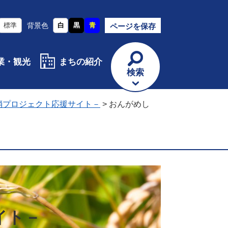
標準
背景色
白
黒
青
ページを保存
業・観光
まちの紹介
検索
消プロジェクト応援サイト－
>
おんがめし
イト－