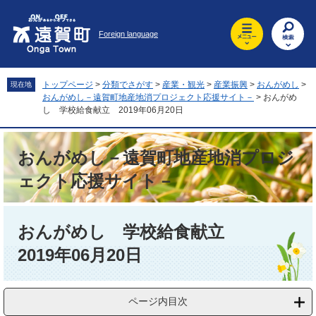
ペ
メ
ー
ニ
Foreign language
ジ
ュ
の
ー
先
を
頭
飛
トップページ
>
分類でさがす
>
産業・観光
>
産業振興
>
おんがめし
>
現在地
で
ば
おんがめし－遠賀町地産地消プロジェクト応援サイト－
>
おんがめ
す
し
し 学校給食献立 2019年06月20日
。
て
本
おんがめし－遠賀町地産地消プロジ
文
へ
ェクト応援サイト－
本
文
おんがめし 学校給食献立
2019年06月20日
ページ内目次