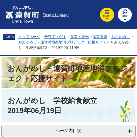
ペ
メ
ー
ニ
Foreign language
ジ
ュ
の
ー
先
を
頭
飛
トップページ
>
分類でさがす
>
産業・観光
>
産業振興
>
おんがめし
>
現在地
で
ば
おんがめし－遠賀町地産地消プロジェクト応援サイト－
>
おんがめ
す
し
し 学校給食献立 2019年06月19日
。
て
本
おんがめし－遠賀町地産地消プロジ
文
へ
ェクト応援サイト－
本
文
おんがめし 学校給食献立
2019年06月19日
ページ内目次