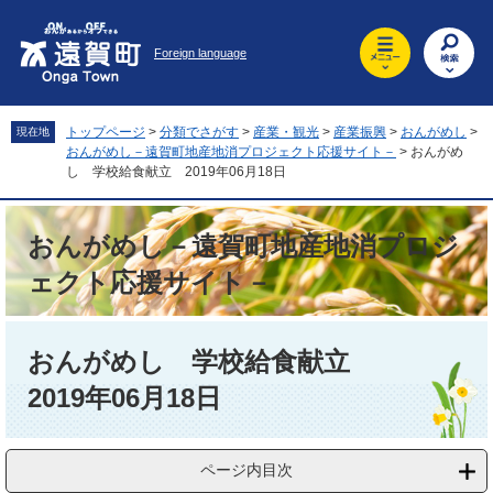
ペ
メ
ー
ニ
Foreign language
ジ
ュ
の
ー
先
を
頭
飛
トップページ
>
分類でさがす
>
産業・観光
>
産業振興
>
おんがめし
>
現在地
で
ば
おんがめし－遠賀町地産地消プロジェクト応援サイト－
>
おんがめ
す
し
し 学校給食献立 2019年06月18日
。
て
本
おんがめし－遠賀町地産地消プロジ
文
へ
ェクト応援サイト－
本
文
おんがめし 学校給食献立
2019年06月18日
ページ内目次