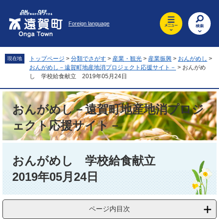
ペ
メ
ー
ニ
Foreign language
ジ
ュ
の
ー
先
を
頭
飛
トップページ
>
分類でさがす
>
産業・観光
>
産業振興
>
おんがめし
>
現在地
で
ば
おんがめし－遠賀町地産地消プロジェクト応援サイト－
>
おんがめ
す
し
し 学校給食献立 2019年05月24日
。
て
本
おんがめし－遠賀町地産地消プロジ
文
へ
ェクト応援サイト－
本
文
おんがめし 学校給食献立
2019年05月24日
ページ内目次