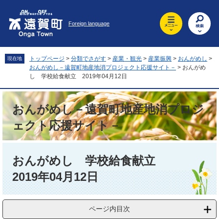
ペ
メ
ー
ニ
Foreign language
ジ
ュ
の
ー
先
を
頭
飛
トップページ
>
分類でさがす
>
産業・観光
>
産業振興
>
おんがめし
>
現在地
で
ば
おんがめし－遠賀町地産地消プロジェクト応援サイト－
>
おんがめ
す
し
し 学校給食献立 2019年04月12日
。
て
本
おんがめし－遠賀町地産地消プロジ
文
へ
ェクト応援サイト－
本
文
おんがめし 学校給食献立
2019年04月12日
ページ内目次