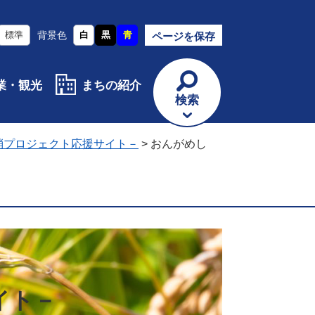
標準
背景色
白
黒
青
ページを保存
業・観光
まちの紹介
検索
消プロジェクト応援サイト－
>
おんがめし
イト－