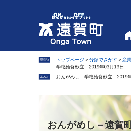
ペ
メ
ー
ニ
ジ
ュ
の
ー
先
を
頭
飛
で
ば
す
し
。
て
トップページ
>
分類でさがす
>
産
現在地
本
学校給食献立 2019年03月13日
文
おんがめし 学校給食献立 2019年
足あと
へ
おんがめし－遠賀