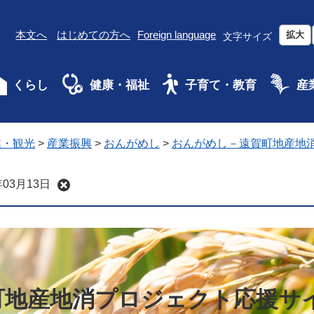
本文へ
はじめての方へ
Foreign language
拡大
文字サイズ
くらし
健康・福祉
子育て・教育
産
業・観光
>
産業振興
>
おんがめし
>
おんがめし－遠賀町地産地
03月13日
町地産地消プロジェクト応援サ