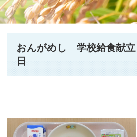
本
文
おんがめし 学校給食献立 2
日