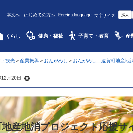
本文へ
はじめての方へ
Foreign language
拡大
文字サイズ
くらし
健康・福祉
子育て・教育
産
業・観光
>
産業振興
>
おんがめし
>
おんがめし－遠賀町地産地
12月20日
町地産地消プロジェクト応援サ