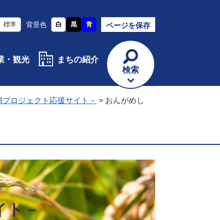
標準
背景色
白
黒
青
ページを保存
業・観光
まちの紹介
検索
消プロジェクト応援サイト－
>
おんがめし
イト－