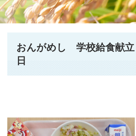
本
文
おんがめし 学校給食献立 2
日