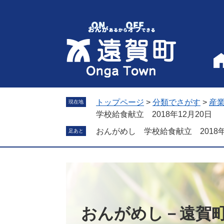
ペ
メ
ー
ニ
ジ
ュ
の
ー
先
を
頭
飛
で
ば
す
し
。
て
トップページ
>
分類でさがす
>
産
現在地
本
学校給食献立 2018年12月20日
文
おんがめし 学校給食献立 2018年
足あと
へ
おんがめし－遠賀