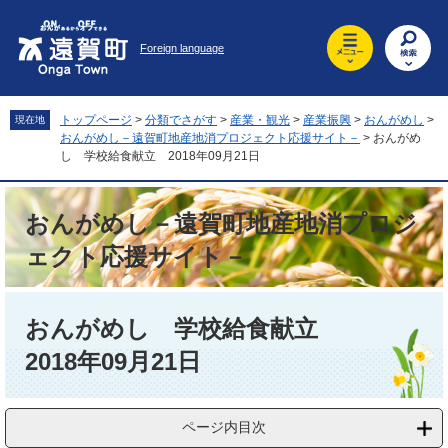
ペ
メ
ー
ニ
Foreign language
ジ
ュ
の
ー
先
を
頭
飛
トップページ
>
分類でさがす
>
産業・観光
>
産業振興
>
おんがめし
>
現在地
で
ば
おんがめし－遠賀町地産地消プロジェクト応援サイト－
>
おんがめ
す
し
し 学校給食献立 2018年09月21日
。
て
本
おんがめし－遠賀町地産地消プロジ
文
へ
ェクト応援サイト－
本
文
おんがめし 学校給食献立
2018年09月21日
ページ内目次