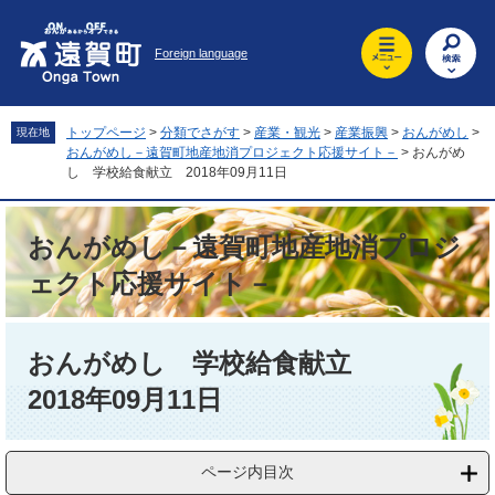
ペ
メ
ー
ニ
Foreign language
ジ
ュ
の
ー
先
を
頭
飛
トップページ
>
分類でさがす
>
産業・観光
>
産業振興
>
おんがめし
>
現在地
で
ば
おんがめし－遠賀町地産地消プロジェクト応援サイト－
>
おんがめ
す
し
し 学校給食献立 2018年09月11日
。
て
本
おんがめし－遠賀町地産地消プロジ
文
へ
ェクト応援サイト－
本
文
おんがめし 学校給食献立
2018年09月11日
ページ内目次