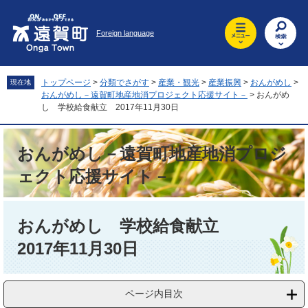
ペ
メ
ー
ニ
Foreign language
ジ
ュ
の
ー
先
を
頭
飛
トップページ
>
分類でさがす
>
産業・観光
>
産業振興
>
おんがめし
>
現在地
で
ば
おんがめし－遠賀町地産地消プロジェクト応援サイト－
>
おんがめ
す
し
し 学校給食献立 2017年11月30日
。
て
本
おんがめし－遠賀町地産地消プロジ
文
へ
ェクト応援サイト－
本
文
おんがめし 学校給食献立
2017年11月30日
ページ内目次