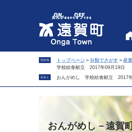
ペ
メ
ー
ニ
ジ
ュ
の
ー
先
を
頭
飛
で
ば
す
し
。
て
トップページ
>
分類でさがす
>
産
現在地
本
学校給食献立 2017年09月19日
文
おんがめし 学校給食献立 2017年
足あと
へ
おんがめし－遠賀