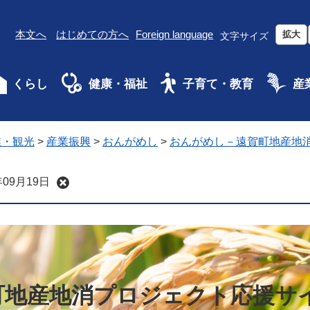
本文へ
はじめての方へ
Foreign language
拡大
文字サイズ
くらし
健康・福祉
子育て・教育
産
業・観光
>
産業振興
>
おんがめし
>
おんがめし－遠賀町地産地
09月19日
町地産地消プロジェクト応援サ