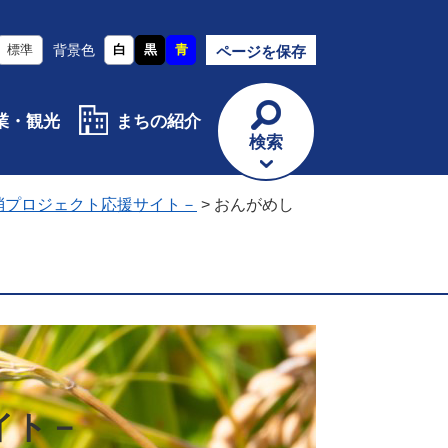
標準
背景色
白
黒
青
ページを保存
業・観光
まちの紹介
検索
消プロジェクト応援サイト－
>
おんがめし
イト－