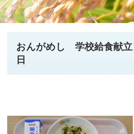
本
文
おんがめし 学校給食献立 2
日