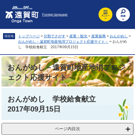
ペ
メ
ー
ニ
Foreign language
ジ
ュ
の
ー
先
を
頭
飛
トップページ
>
分類でさがす
>
産業・観光
>
産業振興
>
おんがめし
>
現在地
で
ば
おんがめし－遠賀町地産地消プロジェクト応援サイト－
>
おんがめ
す
し
し 学校給食献立 2017年09月15日
。
て
本
おんがめし－遠賀町地産地消プロジ
文
へ
ェクト応援サイト－
本
文
おんがめし 学校給食献立
2017年09月15日
ページ内目次