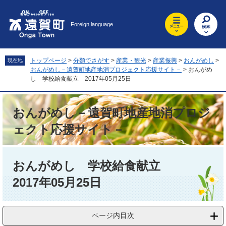
ペ
メ
ー
ニ
Foreign language
ジ
ュ
の
ー
先
を
頭
飛
トップページ
>
分類でさがす
>
産業・観光
>
産業振興
>
おんがめし
>
現在地
で
ば
おんがめし－遠賀町地産地消プロジェクト応援サイト－
>
おんがめ
す
し
し 学校給食献立 2017年05月25日
。
て
本
おんがめし－遠賀町地産地消プロジ
文
へ
ェクト応援サイト－
本
文
おんがめし 学校給食献立
2017年05月25日
ページ内目次