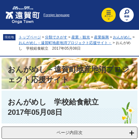
ペ
メ
ー
ニ
Foreign language
ジ
ュ
の
ー
先
を
頭
飛
トップページ
>
分類でさがす
>
産業・観光
>
産業振興
>
おんがめし
>
現在地
で
ば
おんがめし－遠賀町地産地消プロジェクト応援サイト－
>
おんがめ
す
し
し 学校給食献立 2017年05月08日
。
て
本
おんがめし－遠賀町地産地消プロジ
文
へ
ェクト応援サイト－
本
文
おんがめし 学校給食献立
2017年05月08日
ページ内目次